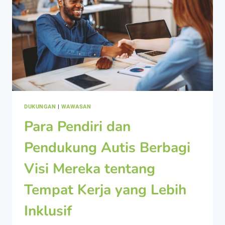
DUKUNGAN
|
WAWASAN
Para Pendiri dan
Pendukung Autis Berbagi
Visi Mereka tentang
Tempat Kerja yang Lebih
Inklusif