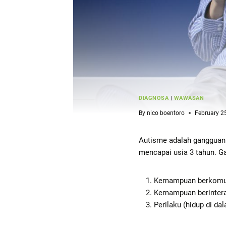
DIAGNOSA
|
WAWASAN
By
nico boentoro
February 2
Autisme adalah gangguan
mencapai usia 3 tahun. 
Kemampuan berkomuni
Kemampuan berinteraks
Perilaku (hidup di da