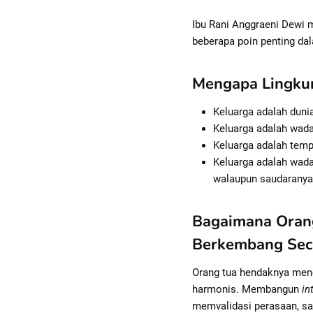
Ibu Rani Anggraeni Dewi m
beberapa poin penting dala
Mengapa Lingkun
Keluarga adalah dunia
Keluarga adalah wada
Keluarga adalah tempa
Keluarga adalah wada
walaupun saudaranya 
Bagaimana Orang
Berkembang Secar
Orang tua hendaknya menc
harmonis. Membangun
in
memvalidasi perasaan, sal