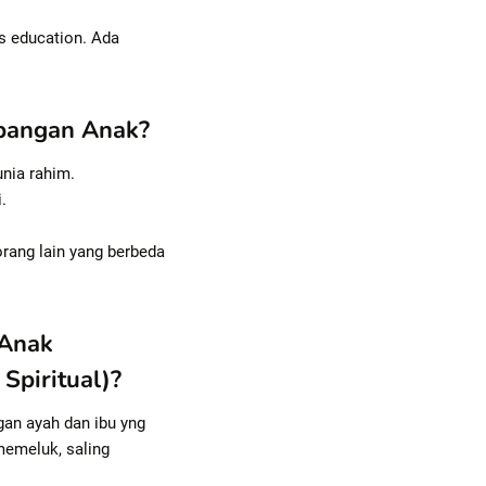
es education. Ada
bangan Anak?
unia rahim.
.
orang lain yang berbeda
 Anak
Spiritual)?
an ayah dan ibu yng
emeluk, saling