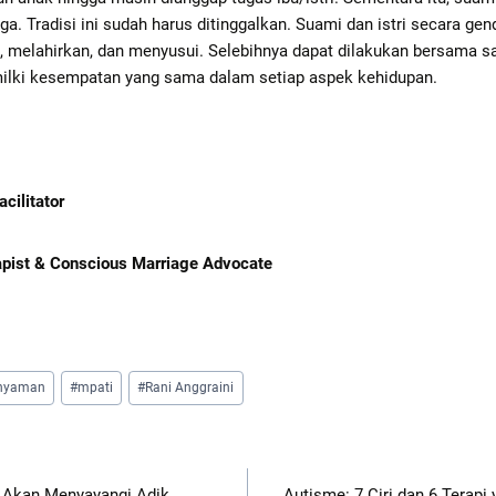
ga. Tradisi ini sudah harus ditinggalkan. Suami dan istri secara ge
, melahirkan, dan menyusui. Selebihnya dapat dilakukan bersama sa
ilki kesempatan yang sama dalam setiap aspek kehidupan.
cilitator
apist & Conscious Marriage Advocate
 nyaman
#
mpati
#
Rani Anggraini
n Akan Menyayangi Adik
Autisme: 7 Ciri dan 6 Terapi