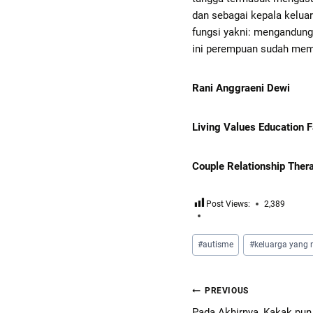
dan sebagai kepala keluar
fungsi yakni: mengandung
ini perempuan sudah mem
Rani Anggraeni Dewi
Living Values Education Fa
Couple Relationship Ther
Post Views:
2,389
#
autisme
#
keluarga yang
PREVIOUS
Pada Akhirnya, Kakak pu