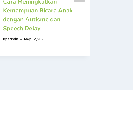
Cara Meningkatkan
Tips M
Kemampuan Bicara Anak
Memuda
dengan Autisme dan
Sekola
Speech Delay
By
adminmpa
By
admin
May 12, 2023