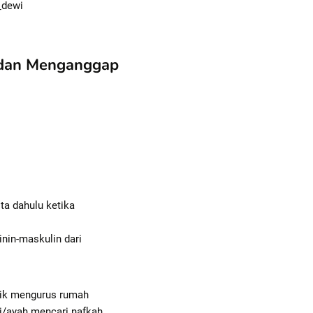
_dewi
 dan Menganggap
ta dahulu ketika
inin-maskulin dari
stik mengurus rumah
i/ayah mencari nafkah