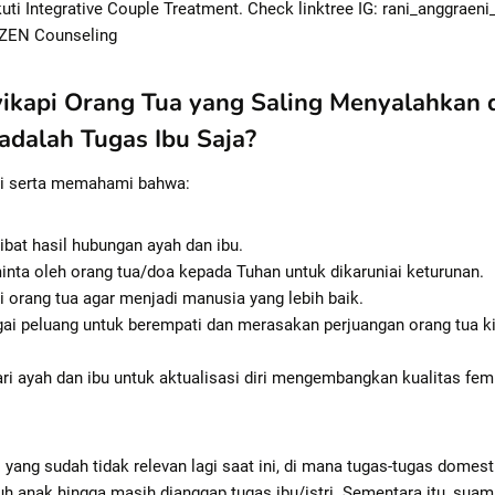
ti Integrative Couple Treatment. Check linktree IG: rani_anggraeni
 ZEN Counseling
ikapi Orang Tua yang Saling Menyalahkan
dalah Tugas Ibu Saja?
i serta memahami bahwa:
ibat hasil hubungan ayah dan ibu.
minta oleh orang tua/doa kepada Tuhan untuk dikaruniai keturunan.
i orang tua agar menjadi manusia yang lebih baik.
ai peluang untuk berempati dan merasakan perjuangan orang tua ki
ri ayah dan ibu untuk aktualisasi diri mengembangkan kualitas fem
 yang sudah tidak relevan lagi saat ini, di mana tugas-tugas dome
 anak hingga masih dianggap tugas ibu/istri. Sementara itu, suam